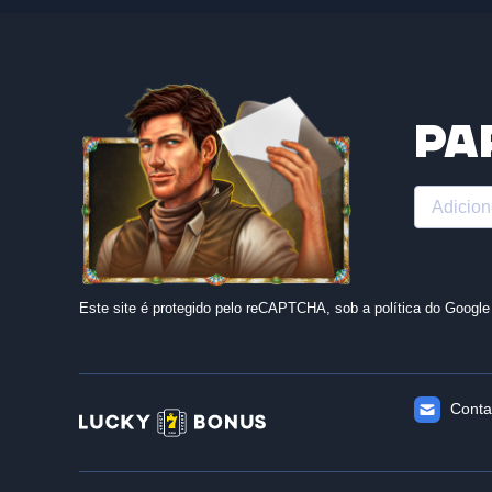
Pa
Este site é protegido pelo reCAPTCHA, sob a política do Google
Conta