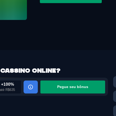
cassino online?
+100%
Pegue seu bônus
até R$635