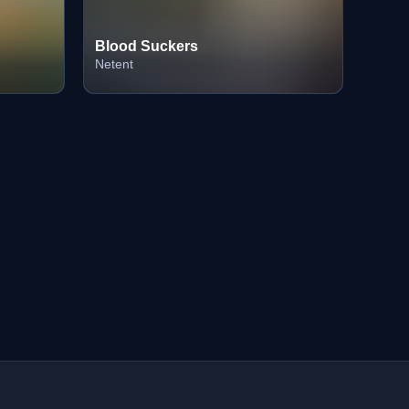
Blood Suckers
Netent