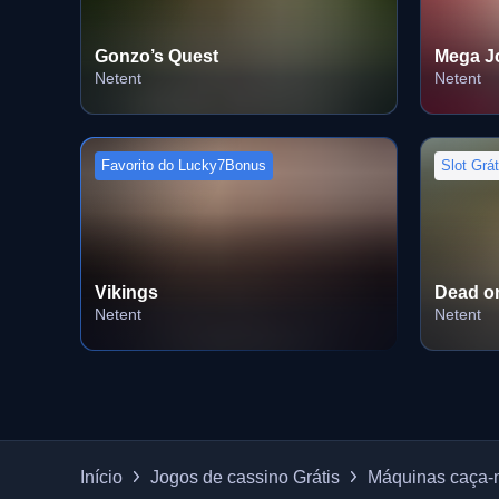
Gonzo’s Quest
Mega J
Netent
Netent
Favorito do Lucky7Bonus
Slot Grát
Vikings
Dead or
Netent
Netent
Início
Jogos de cassino Grátis
Máquinas caça-n