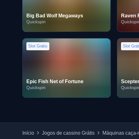
Big Bad Wolf Megaways
Raven 
Quickspin
Quickspi
Slot Grátis
Slot Grát
Epic Fish Net of Fortune
Scepter
Quickspin
Quickspi
Início
Jogos de cassino Grátis
Máquinas caça-n