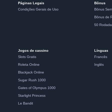
Páginas Legais
Bônus
Condições Gerais de Uso
Bônus Sem
Bônus de R
50 Rodadas
Jogos de cassino
Línguas
Slots Gratis
Francês
Roleta Online
Inglês
Blackjack Online
Sugar Rush 1000
Gates of Olympus 1000
Starlight Princess
Le Bandit