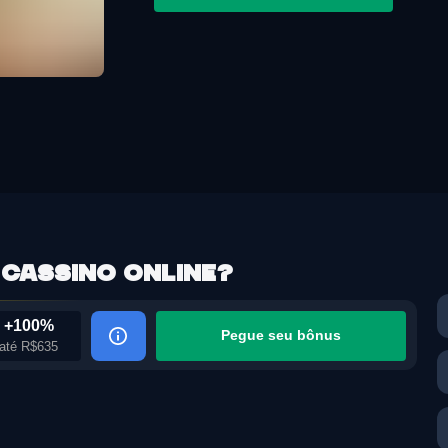
cassino online?
+100%
Pegue seu bônus
até R$635