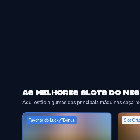
As melhores slots do me
Aqui estão algumas das principais máquinas caça-ní
Favorito do Lucky7Bonus
Slot Grát