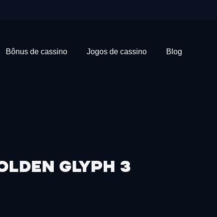
Bônus de cassino
Jogos de cassino
Blog
olden Glyph 3