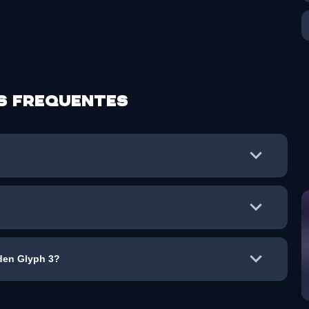
s frequentes
den Glyph 3?