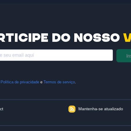
rticipe do nosso
V
In
Política de privacidade
e
Termos de serviço
.
ct
Mantenha-se atualizado