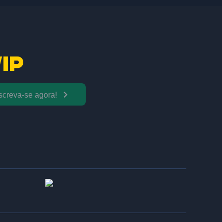
IP
screva-se agora!