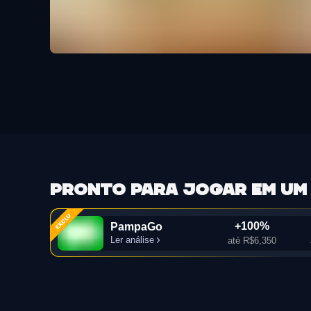
Pronto para jogar em um 
+100%
PampaGo
Ler análise
até R$6,350