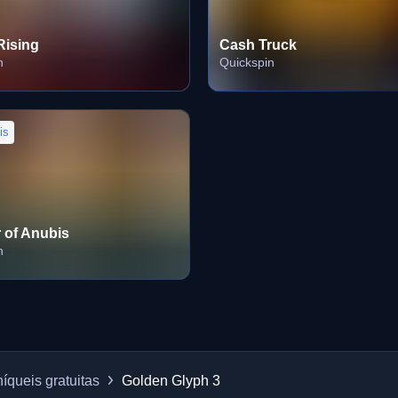
Rising
Cash Truck
n
Quickspin
is
 of Anubis
n
íqueis gratuitas
Golden Glyph 3