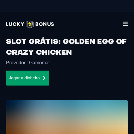
Slot grátis
:
Golden Egg of
Crazy Chicken
Provedor
:
Gamomat
Jogar a dinheiro