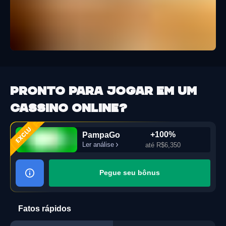
Pronto para jogar em um
cassino online?
+100%
PampaGo
Ler análise
até R$6,350
Pegue seu bônus
Fatos rápidos