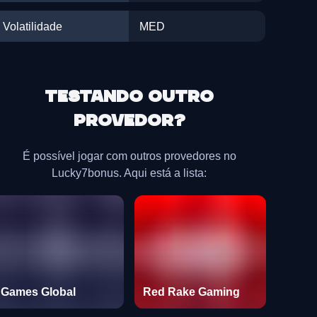
Volatilidade
MED
Testando outro
provedor?
É possível jogar com outros provedores no
Lucky7bonus. Aqui está a lista:
Games Global
Red Rake Gaming