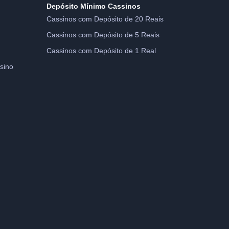
Depósito Mínimo Cassinos
Cassinos com Depósito de 20 Reais
Cassinos com Depósito de 5 Reais
Cassinos com Depósito de 1 Real
sino