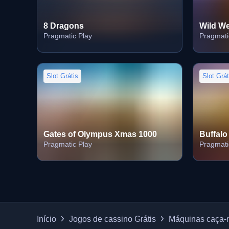
8 Dragons
Wild W
Pragmatic Play
Pragmati
Slot Grátis
Slot Grát
Gates of Olympus Xmas 1000
Buffal
Pragmatic Play
Pragmati
Início
Jogos de cassino Grátis
Máquinas caça-n