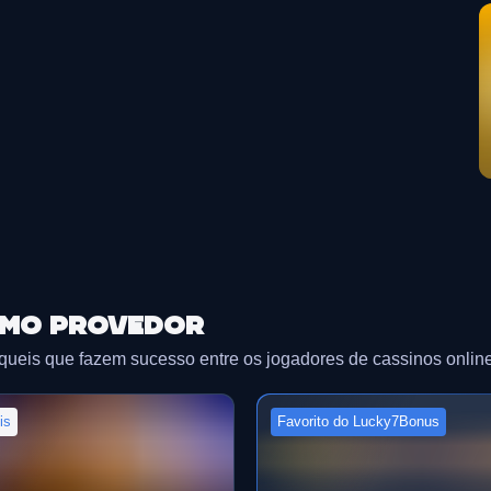
smo provedor
queis que fazem sucesso entre os jogadores de cassinos onli
is
Favorito do Lucky7Bonus