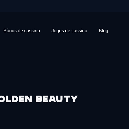
Bônus de cassino
Jogos de cassino
Blog
olden Beauty