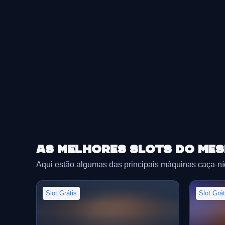
As melhores slots do me
Aqui estão algumas das principais máquinas caça-ní
Slot Grátis
Slot Grát