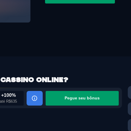
cassino online?
+100%
Pegue seu bônus
até R$635