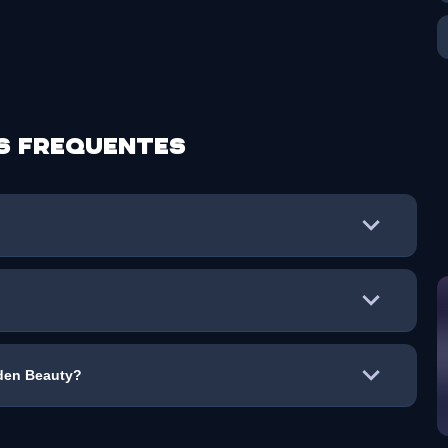
s frequentes
lden Beauty?