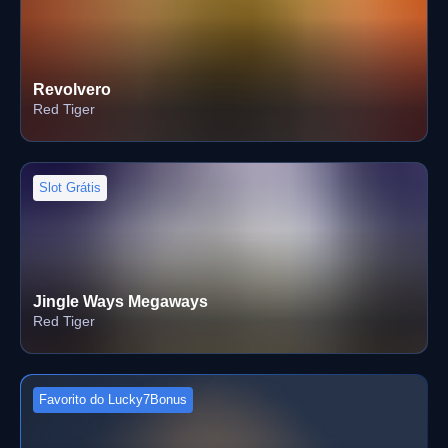
Revolvero
Red Tiger
Slot Grátis
Jingle Ways Megaways
Red Tiger
Favorito do Lucky7Bonus