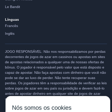
Le Bandit
Línguas
Francês
Inglês
JOGO RESPONSÁVEL: Não nos responsabilizamos por perdas
decorrentes de jogos de azar em cassinos ou apostas em sites
de apostas relacionados a qualquer uma de nossas ofertas de
bônus. O jogador é responsável pelo valor que está disposto e
capaz de apostar. Não faça apostas com dinheiro que você não
pode se dar ao luxo de perder. Não tente recuperar suas
perdas. Os jogadores têm a responsabilidade de verificar as leis
sobre jogos de azar em seu país ou jurisdição e devem fazê-lo
antes de apostar dinheiro em qualquer site de jogos de azar
online.
Nós somos os cookies
ATENÇÃO: As ofertas em nosso site podem evoluir ou ser