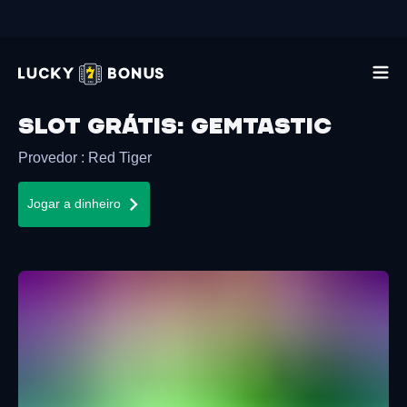
Slot grátis
:
Gemtastic
Provedor
:
Red Tiger
Jogar a dinheiro