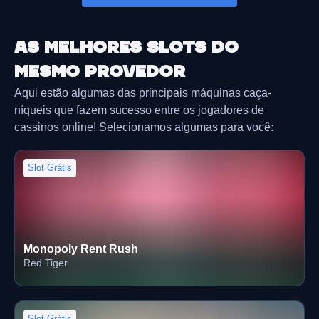
As melhores slots do
mesmo provedor
Aqui estão algumas das principais máquinas caça-
níqueis que fazem sucesso entre os jogadores de
cassinos online! Selecionamos algumas para você:
Slot Grátis
Monopoly Rent Rush
Red Tiger