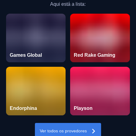
Aqui está a lista:
Games Global
Red Rake Gaming
Endorphina
Playson
Ver todos os provedores