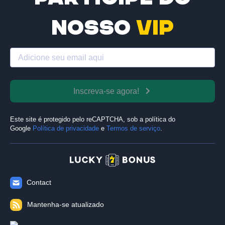
nosso
VIP
Inscreva-se agora!
Este site é protegido pelo reCAPTCHA, sob a política do
Google
Política de privacidade
e
Termos de serviço
.
Contact
Mantenha-se atualizado