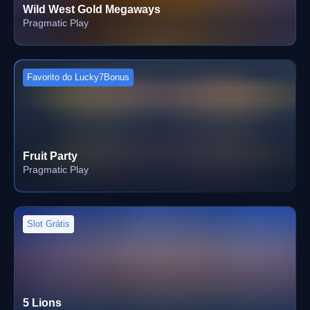
Wild West Gold Megaways
Pragmatic Play
Favorito do Lucky7Bonus
Fruit Party
Pragmatic Play
Slot Grátis
5 Lions