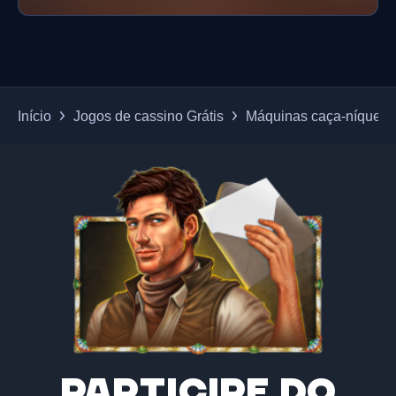
Início
Jogos de cassino Grátis
Máquinas caça-níqueis 
Participe do