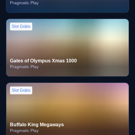
Pragmatic Play
Slot Grátis
Gates of Olympus Xmas 1000
Pragmatic Play
Slot Grátis
Buffalo King Megaways
Pragmatic Play