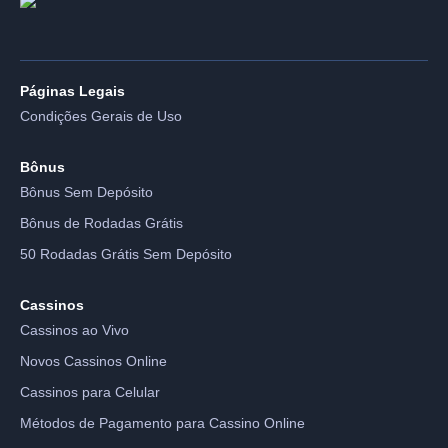
Páginas Legais
Condições Gerais de Uso
Bônus
Bônus Sem Depósito
Bônus de Rodadas Grátis
50 Rodadas Grátis Sem Depósito
Cassinos
Cassinos ao Vivo
Novos Cassinos Online
Cassinos para Celular
Métodos de Pagamento para Cassino Online