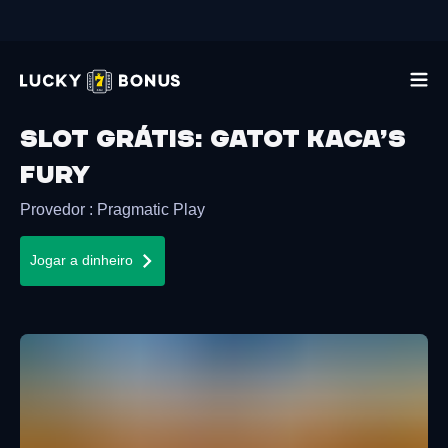
Slot grátis
:
Gatot Kaca’s
Fury
Provedor
:
Pragmatic Play
Jogar a dinheiro