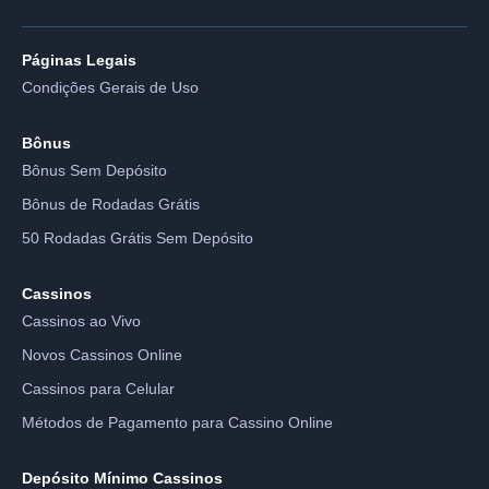
Páginas Legais
Condições Gerais de Uso
Bônus
Bônus Sem Depósito
Bônus de Rodadas Grátis
50 Rodadas Grátis Sem Depósito
Cassinos
Cassinos ao Vivo
Novos Cassinos Online
Cassinos para Celular
Métodos de Pagamento para Cassino Online
Depósito Mínimo Cassinos