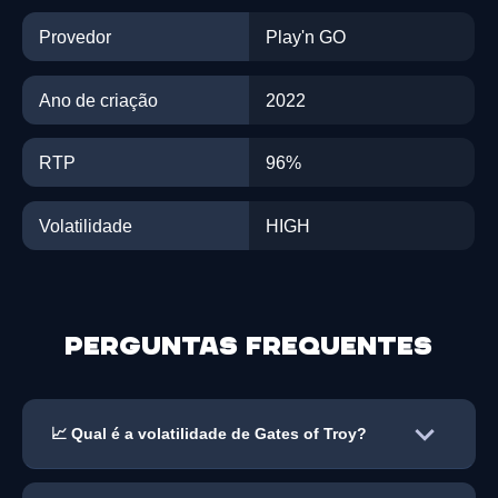
Provedor
Play'n GO
Ano de criação
2022
RTP
96%
Volatilidade
HIGH
Perguntas frequentes
📈 Qual é a volatilidade de Gates of Troy?