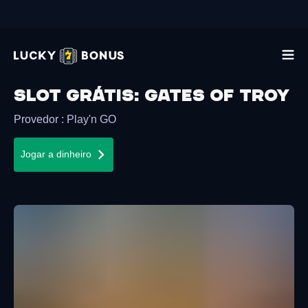
Slot grátis
:
Gates of Troy
Provedor
:
Play'n GO
Jogar a dinheiro