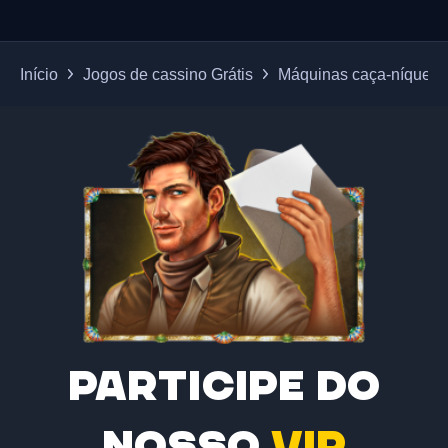
Início
Jogos de cassino Grátis
Máquinas caça-níqueis 
Participe do
nosso
VIP