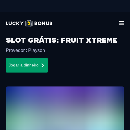
Slot grátis
:
Fruit Xtreme
Provedor
:
Playson
Jogar a dinheiro