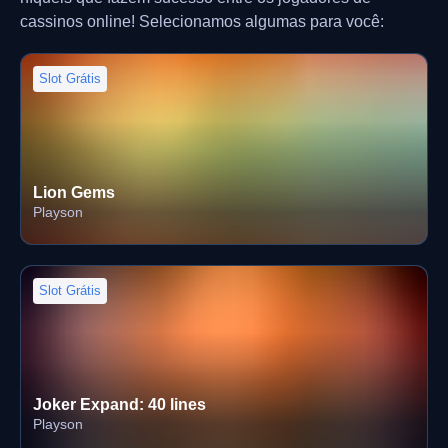
cassinos online! Selecionamos algumas para você:
Slot Grátis
Lion Gems
Playson
Slot Grátis
Joker Expand: 40 lines
Playson