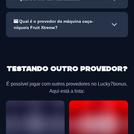
🎰 Qual é o provedor da máquina caça-
níqueis Fruit Xtreme?
Testando outro provedor?
É possível jogar com outros provedores no Lucky7bonus.
Aqui está a lista: