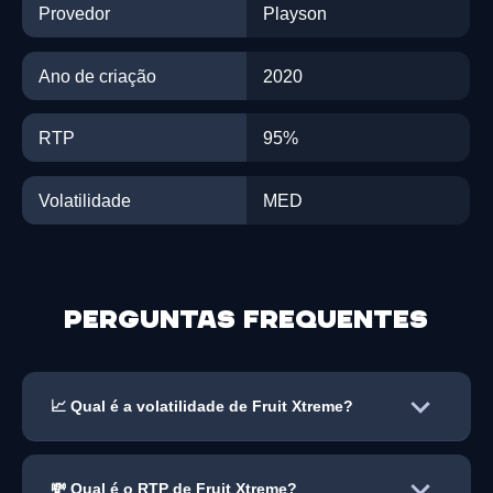
Provedor
Playson
Ano de criação
2020
RTP
95%
Volatilidade
MED
Perguntas frequentes
📈 Qual é a volatilidade de Fruit Xtreme?
💸 Qual é o RTP de Fruit Xtreme?