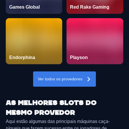
Games Global
Red Rake Gaming
Endorphina
Playson
Ver todos os provedores
As melhores slots do
mesmo provedor
Aqui estão algumas das principais máquinas caça-
níqueis que fazem sucesso entre os jogadores de