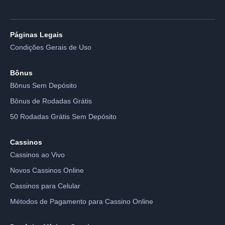
Páginas Legais
Condições Gerais de Uso
Bônus
Bônus Sem Depósito
Bônus de Rodadas Grátis
50 Rodadas Grátis Sem Depósito
Cassinos
Cassinos ao Vivo
Novos Cassinos Online
Cassinos para Celular
Métodos de Pagamento para Cassino Online