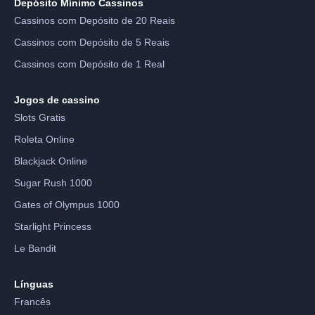
Depósito Mínimo Cassinos
Cassinos com Depósito de 20 Reais
Cassinos com Depósito de 5 Reais
Cassinos com Depósito de 1 Real
Jogos de cassino
Slots Gratis
Roleta Online
Blackjack Online
Sugar Rush 1000
Gates of Olympus 1000
Starlight Princess
Le Bandit
Línguas
Francês