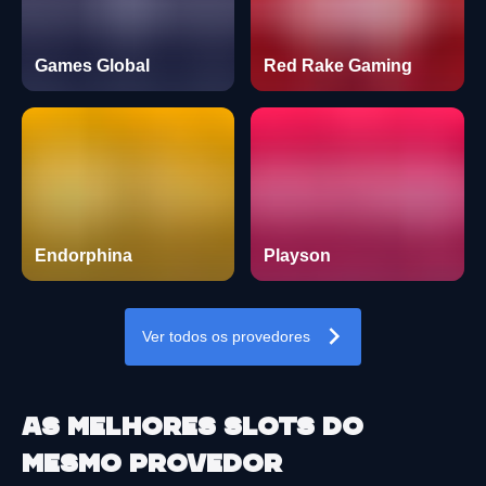
Games Global
Red Rake Gaming
Endorphina
Playson
Ver todos os provedores
As melhores slots do
mesmo provedor