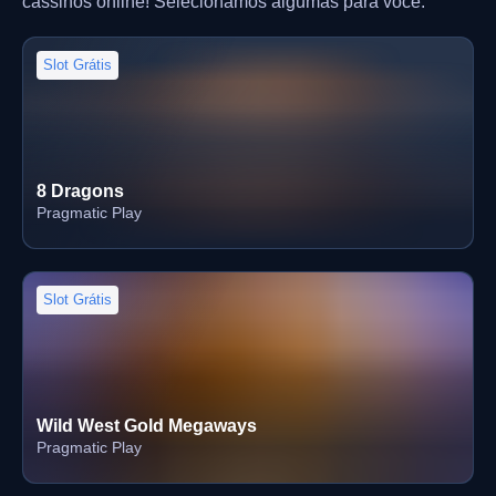
cassinos online! Selecionamos algumas para você:
Slot Grátis
8 Dragons
Pragmatic Play
Slot Grátis
Wild West Gold Megaways
Pragmatic Play