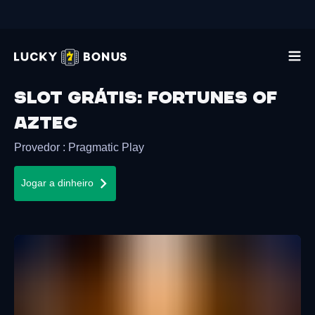
Slot grátis
:
Fortunes of
Aztec
Provedor
:
Pragmatic Play
Jogar a dinheiro