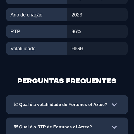
Ano de criação
2023
RTP
96%
Volatilidade
HIGH
Perguntas frequentes
📈 Qual é a volatilidade de Fortunes of Aztec?
💸 Qual é o RTP de Fortunes of Aztec?