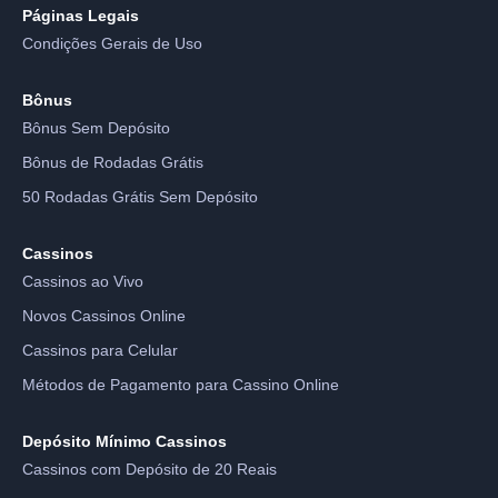
Páginas Legais
Condições Gerais de Uso
Bônus
Bônus Sem Depósito
Bônus de Rodadas Grátis
50 Rodadas Grátis Sem Depósito
Cassinos
Cassinos ao Vivo
Novos Cassinos Online
Cassinos para Celular
Métodos de Pagamento para Cassino Online
Depósito Mínimo Cassinos
Cassinos com Depósito de 20 Reais