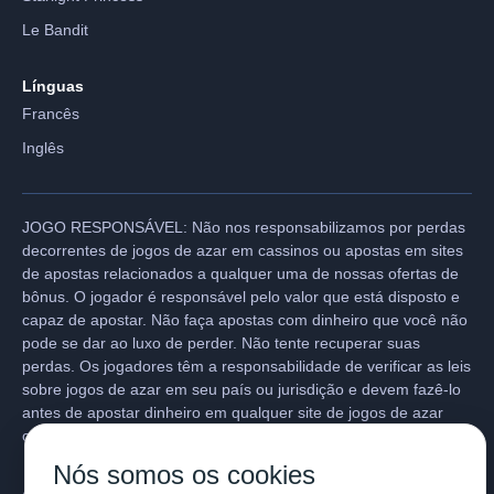
Le Bandit
Línguas
Francês
Inglês
JOGO RESPONSÁVEL: Não nos responsabilizamos por perdas
decorrentes de jogos de azar em cassinos ou apostas em sites
de apostas relacionados a qualquer uma de nossas ofertas de
bônus. O jogador é responsável pelo valor que está disposto e
capaz de apostar. Não faça apostas com dinheiro que você não
pode se dar ao luxo de perder. Não tente recuperar suas
perdas. Os jogadores têm a responsabilidade de verificar as leis
sobre jogos de azar em seu país ou jurisdição e devem fazê-lo
antes de apostar dinheiro em qualquer site de jogos de azar
online.
Nós somos os cookies
ATENÇÃO: As ofertas em nosso site podem evoluir ou ser