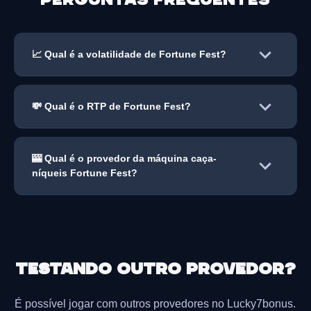
📈 Qual é a volatilidade de Fortune Fest?
💸 Qual é o RTP de Fortune Fest?
🎰 Qual é o provedor da máquina caça-
níqueis Fortune Fest?
Testando outro provedor?
É possível jogar com outros provedores no Lucky7bonus.