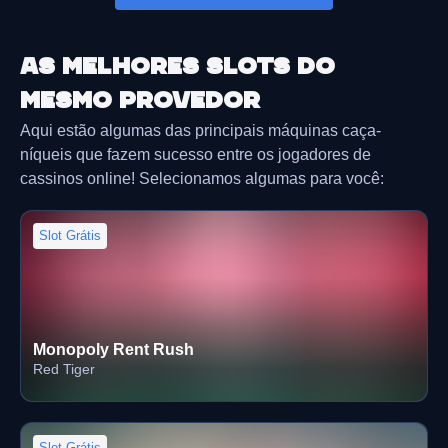
As melhores slots do
mesmo provedor
Aqui estão algumas das principais máquinas caça-
níqueis que fazem sucesso entre os jogadores de
cassinos online! Selecionamos algumas para você:
Slot Grátis
Monopoly Rent Rush
Red Tiger