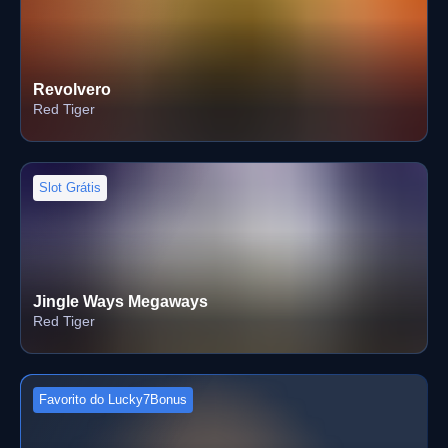
Revolvero
Red Tiger
Slot Grátis
Jingle Ways Megaways
Red Tiger
Favorito do Lucky7Bonus