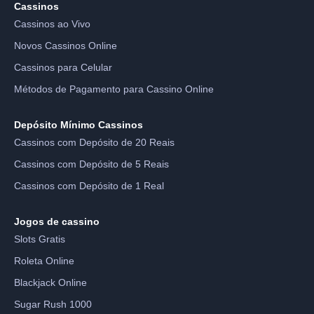
Cassinos
Cassinos ao Vivo
Novos Cassinos Online
Cassinos para Celular
Métodos de Pagamento para Cassino Online
Depósito Mínimo Cassinos
Cassinos com Depósito de 20 Reais
Cassinos com Depósito de 5 Reais
Cassinos com Depósito de 1 Real
Jogos de cassino
Slots Gratis
Roleta Online
Blackjack Online
Sugar Rush 1000