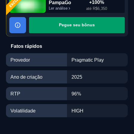
+100%
PampaGo
Ler análise
até R$6,350
Pegue seu bônus
Fatos rápidos
Provedor
Pragmatic Play
Ano de criação
2025
RTP
96%
Volatilidade
HIGH