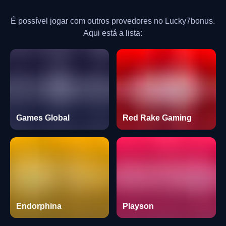
É possível jogar com outros provedores no Lucky7bonus.
Aqui está a lista:
Games Global
Red Rake Gaming
Endorphina
Playson