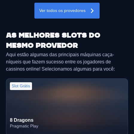
Ver todos os provedores
As melhores slots do
mesmo provedor
Aqui estão algumas das principais máquinas caça-
níqueis que fazem sucesso entre os jogadores de
cassinos online! Selecionamos algumas para você:
Slot Grátis
8 Dragons
Pragmatic Play