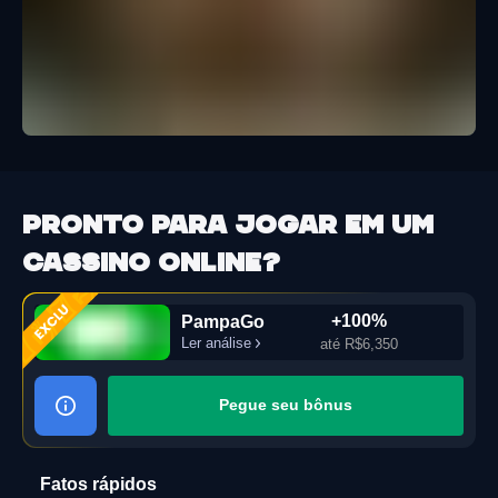
Pronto para jogar em um
cassino online?
+100%
PampaGo
Ler análise
até R$6,350
Pegue seu bônus
Fatos rápidos