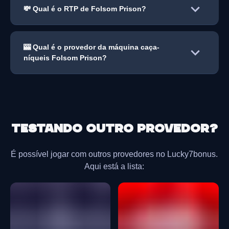
💸 Qual é o RTP de Folsom Prison?
🎰 Qual é o provedor da máquina caça-
níqueis Folsom Prison?
Testando outro provedor?
É possível jogar com outros provedores no Lucky7bonus.
Aqui está a lista: