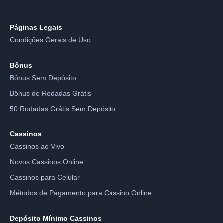
Páginas Legais
Condições Gerais de Uso
Bônus
Bônus Sem Depósito
Bônus de Rodadas Grátis
50 Rodadas Grátis Sem Depósito
Cassinos
Cassinos ao Vivo
Novos Cassinos Online
Cassinos para Celular
Métodos de Pagamento para Cassino Online
Depósito Mínimo Cassinos