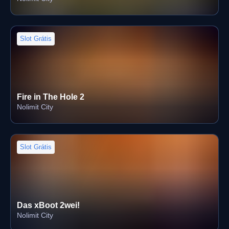
Slot Grátis
Fire in The Hole 2
Nolimit City
Slot Grátis
Das xBoot 2wei!
Nolimit City