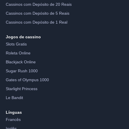
Cassinos com Depósito de 20 Reais
Cassinos com Depósito de 5 Reais
Cassinos com Depósito de 1 Real
Jogos de cassino
Slots Gratis
Roleta Online
Blackjack Online
Sugar Rush 1000
Gates of Olympus 1000
Starlight Princess
Le Bandit
Línguas
Francês
Inglês