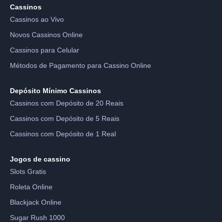
Cassinos
Cassinos ao Vivo
Novos Cassinos Online
Cassinos para Celular
Métodos de Pagamento para Cassino Online
Depósito Mínimo Cassinos
Cassinos com Depósito de 20 Reais
Cassinos com Depósito de 5 Reais
Cassinos com Depósito de 1 Real
Jogos de cassino
Slots Gratis
Roleta Online
Blackjack Online
Sugar Rush 1000