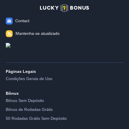
Contact
Mantenha-se atualizado
Páginas Legais
Condições Gerais de Uso
Bônus
Bônus Sem Depósito
Bônus de Rodadas Grátis
50 Rodadas Grátis Sem Depósito