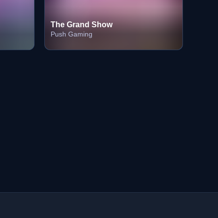
The Grand Show
Push Gaming