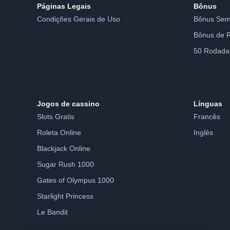
Páginas Legais
Bônus
Condições Gerais de Uso
Bônus Sem
Bônus de R
50 Rodadas
Jogos de cassino
Línguas
Slots Gratis
Francês
Roleta Online
Inglês
Blackjack Online
Sugar Rush 1000
Gates of Olympus 1000
Starlight Princess
Le Bandit