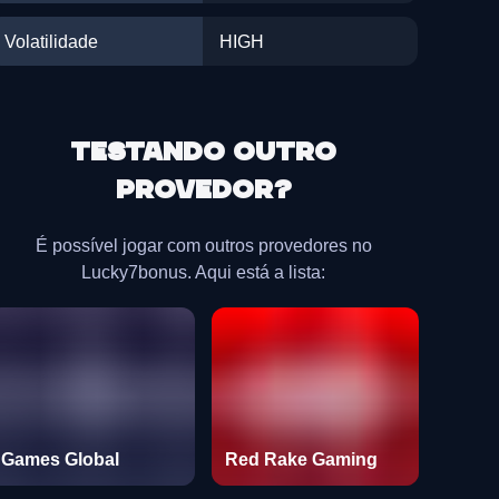
Volatilidade
HIGH
Testando outro
provedor?
É possível jogar com outros provedores no
Lucky7bonus. Aqui está a lista:
Games Global
Red Rake Gaming