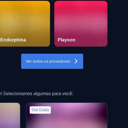
Endorphina
Playson
Ver todos os provedores
ne! Selecionamos algumas para você:
Slot Grátis