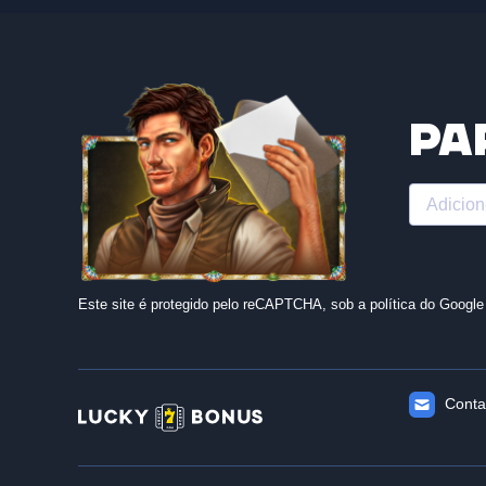
Pa
Este site é protegido pelo reCAPTCHA, sob a política do Google
Conta