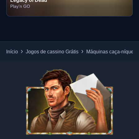
Play'n GO
Início
Jogos de cassino Grátis
Máquinas caça-níqueis 