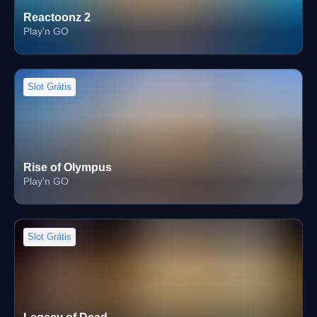
Reactoonz 2
Play'n GO
Slot Grátis
Rise of Olympus
Play'n GO
Slot Grátis
Legacy of Dead