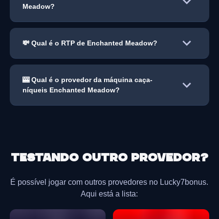
Meadow?
💸 Qual é o RTP de Enchanted Meadow?
🎰 Qual é o provedor da máquina caça-
níqueis Enchanted Meadow?
Testando outro provedor?
É possível jogar com outros provedores no Lucky7bonus.
Aqui está a lista: