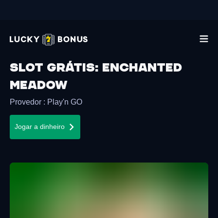
Slot grátis
:
Enchanted
Meadow
Provedor
:
Play'n GO
Jogar a dinheiro