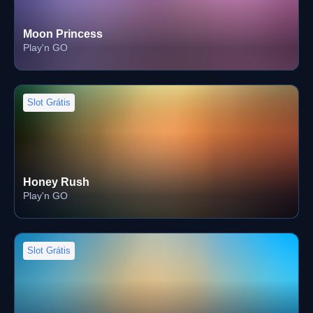
Moon Princess
Play'n GO
Slot Grátis
Honey Rush
Play'n GO
Slot Grátis