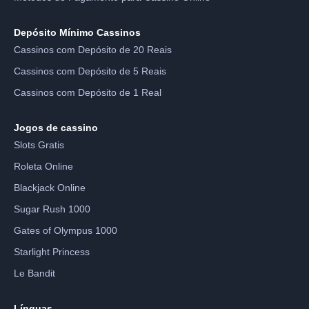
Depósito Mínimo Cassinos
Cassinos com Depósito de 20 Reais
Cassinos com Depósito de 5 Reais
Cassinos com Depósito de 1 Real
Jogos de cassino
Slots Gratis
Roleta Online
Blackjack Online
Sugar Rush 1000
Gates of Olympus 1000
Starlight Princess
Le Bandit
Línguas