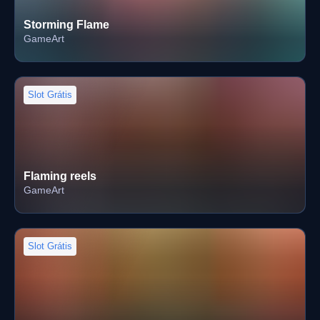
Storming Flame
GameArt
Slot Grátis
Flaming reels
GameArt
Slot Grátis