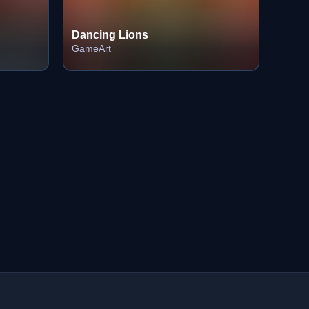
Dancing Lions
GameArt