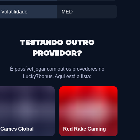
Volatilidade
MED
Testando outro
provedor?
É possível jogar com outros provedores no
Lucky7bonus. Aqui está a lista:
Games Global
Red Rake Gaming