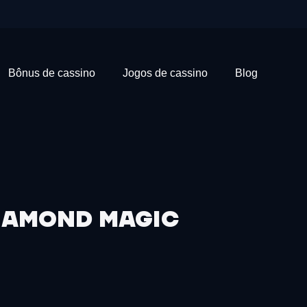
Bônus de cassino
Jogos de cassino
Blog
iamond Magic