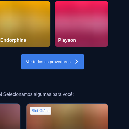
Endorphina
Playson
Ver todos os provedores
ne! Selecionamos algumas para você:
Slot Grátis