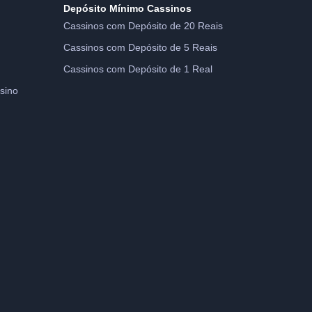
Depósito Mínimo Cassinos
Cassinos com Depósito de 20 Reais
Cassinos com Depósito de 5 Reais
Cassinos com Depósito de 1 Real
sino