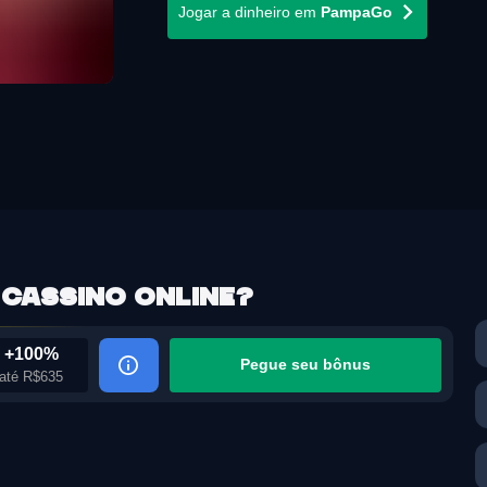
Jogar a dinheiro
em
PampaGo
cassino online?
+100%
Pegue seu bônus
até R$635