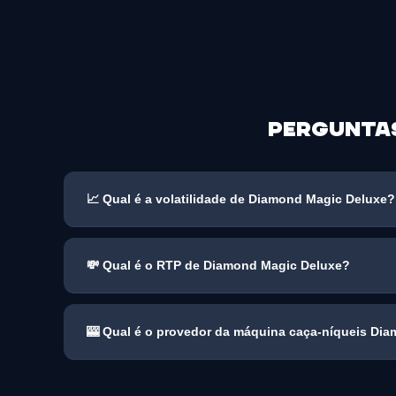
Pergunta
📈 Qual é a volatilidade de Diamond Magic Deluxe?
💸 Qual é o RTP de Diamond Magic Deluxe?
🎰 Qual é o provedor da máquina caça-níqueis Di