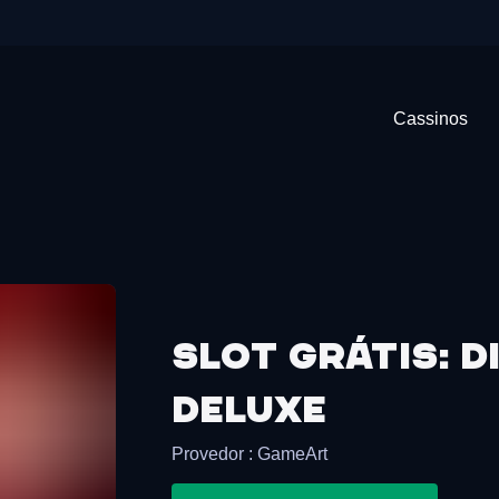
Cassinos
Slot grátis
:
D
Deluxe
Provedor
:
GameArt