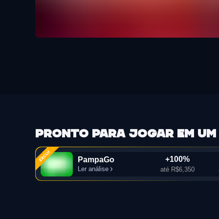
Pronto para jogar em um 
+100%
PampaGo
Ler análise
até R$6,350