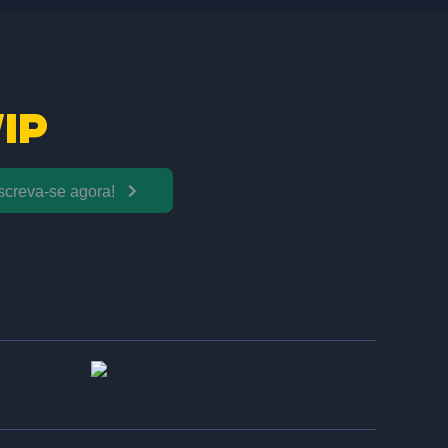
IP
screva-se agora!