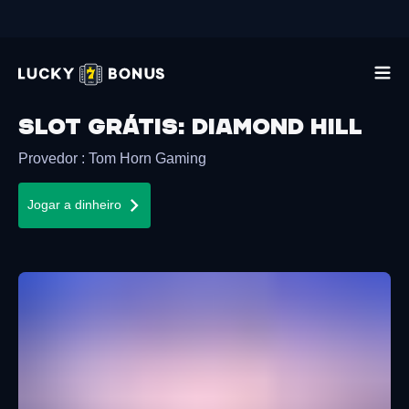
Slot grátis
:
Diamond Hill
Provedor
:
Tom Horn Gaming
Jogar a dinheiro