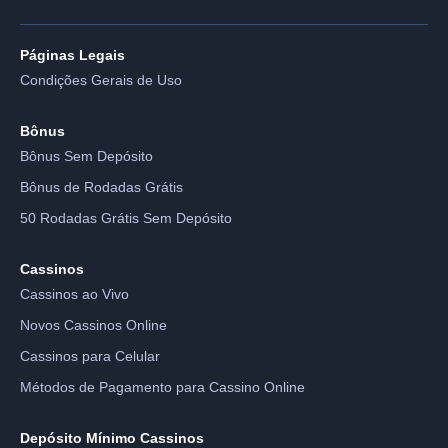
Páginas Legais
Condições Gerais de Uso
Bônus
Bônus Sem Depósito
Bônus de Rodadas Grátis
50 Rodadas Grátis Sem Depósito
Cassinos
Cassinos ao Vivo
Novos Cassinos Online
Cassinos para Celular
Métodos de Pagamento para Cassino Online
Depósito Mínimo Cassinos