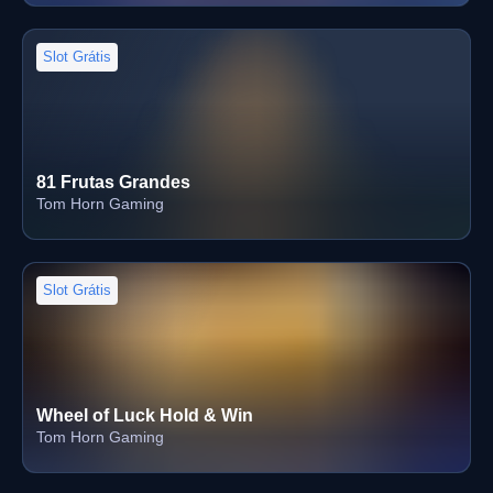
Slot Grátis
81 Frutas Grandes
Tom Horn Gaming
Slot Grátis
Wheel of Luck Hold & Win
Tom Horn Gaming