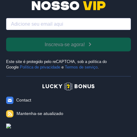
nosso
VIP
Inscreva-se agora!
Este site é protegido pelo reCAPTCHA, sob a política do
Google
Política de privacidade
e
Termos de serviço
.
Contact
Mantenha-se atualizado