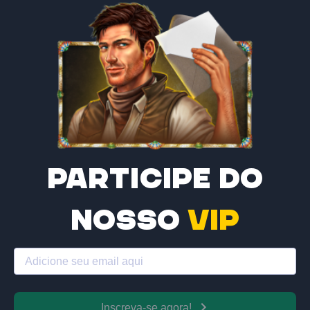
Participe do
nosso
VIP
Inscreva-se agora!