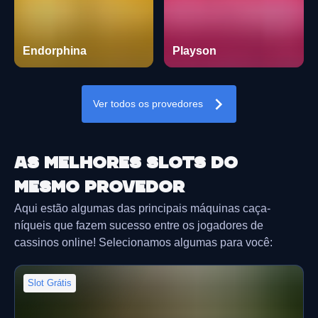
Endorphina
Playson
Ver todos os provedores
As melhores slots do
mesmo provedor
Aqui estão algumas das principais máquinas caça-
níqueis que fazem sucesso entre os jogadores de
cassinos online! Selecionamos algumas para você:
Slot Grátis