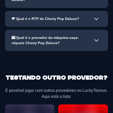
💸 Qual é o RTP de Cherry Pop Deluxe?
🎰 Qual é o provedor da máquina caça-
níqueis Cherry Pop Deluxe?
Testando outro provedor?
É possível jogar com outros provedores no Lucky7bonus.
Aqui está a lista: