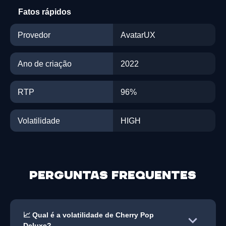
Fatos rápidos
Provedor
AvatarUX
Ano de criação
2022
RTP
96%
Volatilidade
HIGH
Perguntas frequentes
📈 Qual é a volatilidade de Cherry Pop
Deluxe?