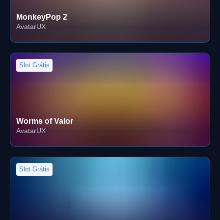
MonkeyPop 2
AvatarUX
Slot Grátis
Worms of Valor
AvatarUX
Slot Grátis