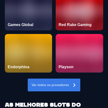
Games Global
Red Rake Gaming
Endorphina
Playson
Ver todos os provedores
As melhores slots do