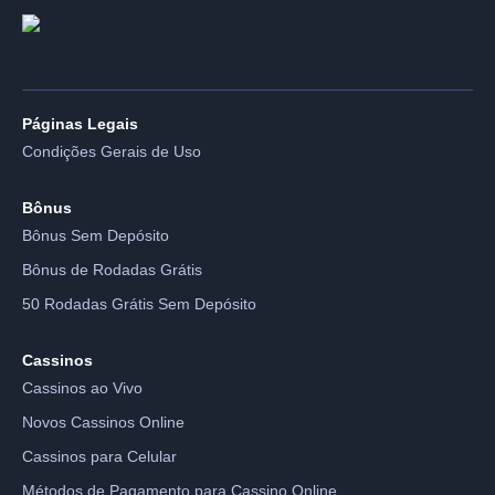
Páginas Legais
Condições Gerais de Uso
Bônus
Bônus Sem Depósito
Bônus de Rodadas Grátis
50 Rodadas Grátis Sem Depósito
Cassinos
Cassinos ao Vivo
Novos Cassinos Online
Cassinos para Celular
Métodos de Pagamento para Cassino Online