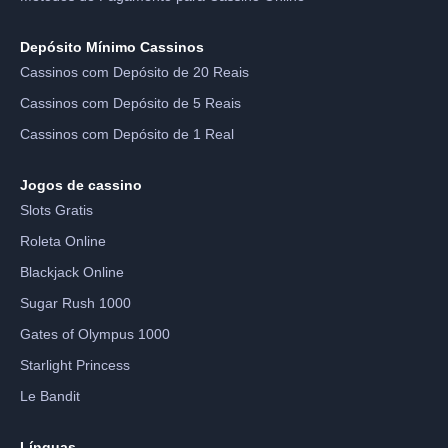
Depósito Mínimo Cassinos
Cassinos com Depósito de 20 Reais
Cassinos com Depósito de 5 Reais
Cassinos com Depósito de 1 Real
Jogos de cassino
Slots Gratis
Roleta Online
Blackjack Online
Sugar Rush 1000
Gates of Olympus 1000
Starlight Princess
Le Bandit
Línguas