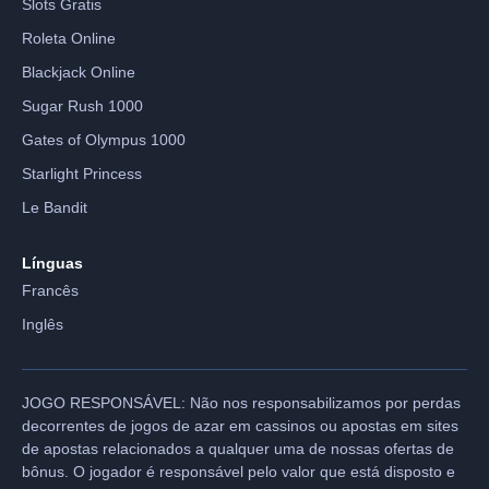
Slots Gratis
Roleta Online
Blackjack Online
Sugar Rush 1000
Gates of Olympus 1000
Starlight Princess
Le Bandit
Línguas
Francês
Inglês
JOGO RESPONSÁVEL: Não nos responsabilizamos por perdas
decorrentes de jogos de azar em cassinos ou apostas em sites
de apostas relacionados a qualquer uma de nossas ofertas de
bônus. O jogador é responsável pelo valor que está disposto e