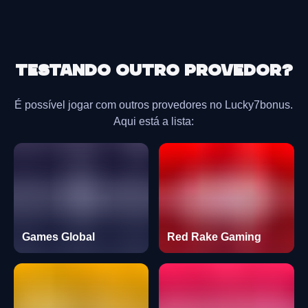
Testando outro provedor?
É possível jogar com outros provedores no Lucky7bonus.
Aqui está a lista:
Games Global
Red Rake Gaming