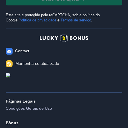
Este site é protegido pelo reCAPTCHA, sob a política do
Google
Política de privacidade
e
Termos de serviço
.
Contact
Mantenha-se atualizado
Páginas Legais
Condições Gerais de Uso
Bônus