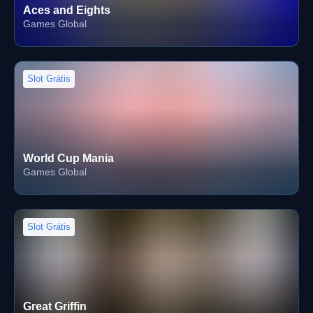
Aces and Eights
Games Global
Slot Grátis
World Cup Mania
Games Global
Slot Grátis
Great Griffin