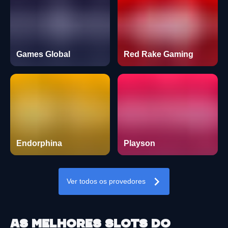
Games Global
Red Rake Gaming
Endorphina
Playson
Ver todos os provedores
As melhores slots do