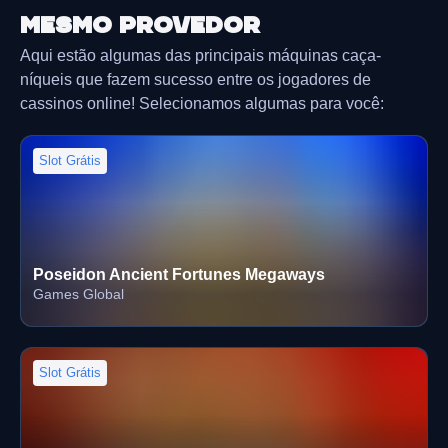
mesmo provedor
Aqui estão algumas das principais máquinas caça-
níqueis que fazem sucesso entre os jogadores de
cassinos online! Selecionamos algumas para você:
Slot Grátis
Poseidon Ancient Fortunes Megaways
Games Global
Slot Grátis