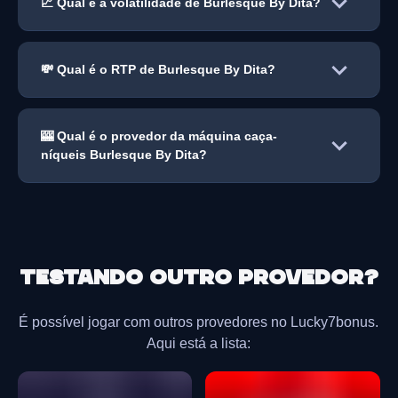
📈 Qual é a volatilidade de Burlesque By Dita?
💸 Qual é o RTP de Burlesque By Dita?
🎰 Qual é o provedor da máquina caça-
níqueis Burlesque By Dita?
Testando outro provedor?
É possível jogar com outros provedores no Lucky7bonus.
Aqui está a lista: