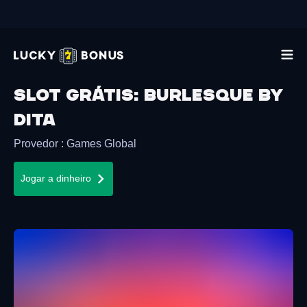
Slot grátis
:
Burlesque By
Dita
Provedor
:
Games Global
Jogar a dinheiro