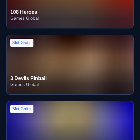
108 Heroes
Games Global
Slot Grátis
3 Devils Pinball
Games Global
Slot Grátis