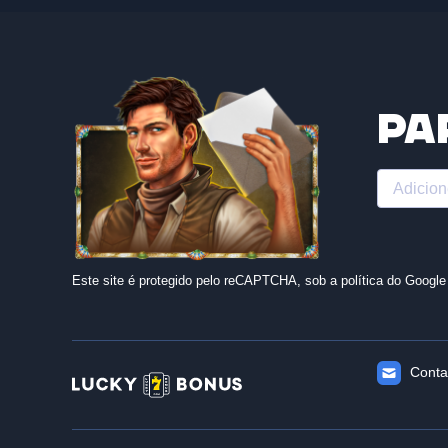
Pa
Este site é protegido pelo reCAPTCHA, sob a política do Google
Conta