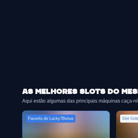
As melhores slots do me
Aqui estão algumas das principais máquinas caça-ní
Favorito do Lucky7Bonus
Slot Grát