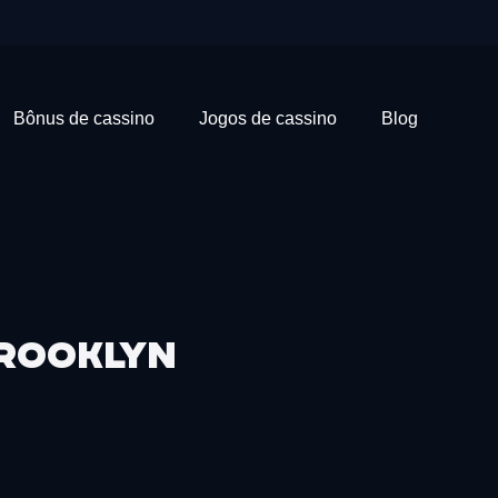
Bônus de cassino
Jogos de cassino
Blog
rooklyn