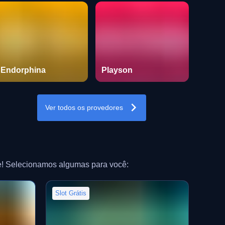
Endorphina
Playson
Ver todos os provedores
ne! Selecionamos algumas para você:
Slot Grátis