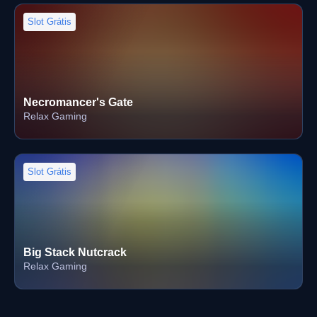
Slot Grátis
Necromancer's Gate
Relax Gaming
Slot Grátis
Big Stack Nutcrack
Relax Gaming