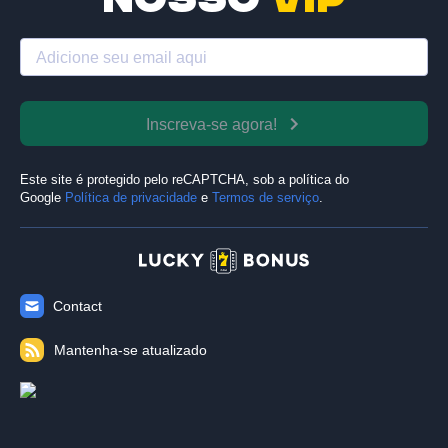
Inscreva-se agora!
Este site é protegido pelo reCAPTCHA, sob a política do
Google
Política de privacidade
e
Termos de serviço
.
Contact
Mantenha-se atualizado