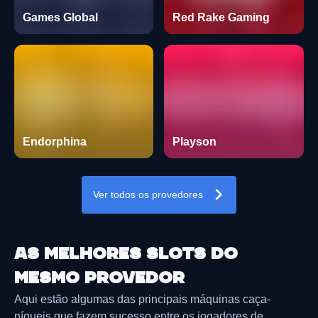
Games Global
Red Rake Gaming
Endorphina
Playson
Ver todos os provedores
As melhores slots do
mesmo provedor
Aqui estão algumas das principais máquinas caça-
níqueis que fazem sucesso entre os jogadores de