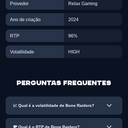
Provedor
Relax Gaming
Ano de criação
2024
RTP
96%
Volatilidade
HIGH
Perguntas frequentes
📈 Qual é a volatilidade de Bone Raiders?
💸 Qual é o RTP de Bone Raiders?