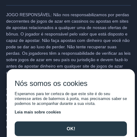
JOGO RESPONSÁVEL: Não nos responsabilizamos por perdas
decorrentes de jogos de azar em cassinos ou apostas em sites
de apostas relacionados a qualquer uma de nossas ofertas de
bônus. O jogador é responsável pelo valor que está disposto e
capaz de apostar. Não faça apostas com dinheiro que você não
pode se dar ao luxo de perder. Não tente recuperar suas
perdas. Os jogadores têm a responsabilidade de verificar as leis
sobre jogos de azar em seu país ou jurisdição e devem fazê-lo
antes de apostar dinheiro em qualquer site de jogos de azar
online.
Nós somos os cookies
ATENÇÃO: As ofertas em nosso site podem evoluir ou ser
Esperamos para ter certeza de que este site é do seu
canceladas. Recomendamos sempre que o jogador examine os
interesse antes de batermos à porta, mas precisamos saber se
termos e condições e verifique o bônus diretamente no site do
podemos te acompanhar durante a sua visita.
cassino/ou das empresas de apostas.
Leia mais sobre cookies
Apenas para maiores de 18 anos, exclusivo para novos
clientes, Termos e Condições se aplicam, jogue de maneira
responsável
www.begambleaware.org
OK!