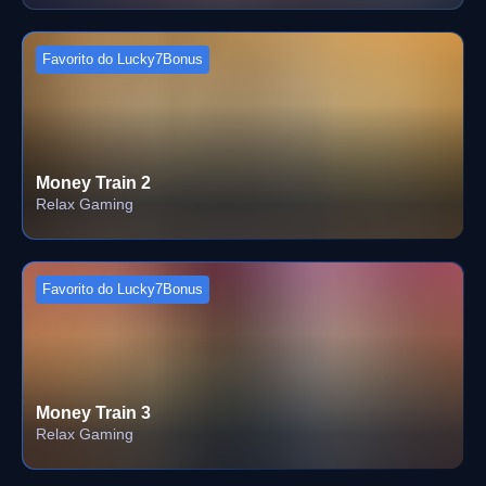
Favorito do Lucky7Bonus
Money Train 2
Relax Gaming
Favorito do Lucky7Bonus
Money Train 3
Relax Gaming