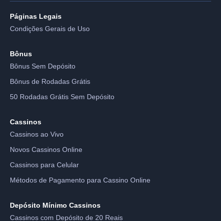
Páginas Legais
Condições Gerais de Uso
Bônus
Bônus Sem Depósito
Bônus de Rodadas Grátis
50 Rodadas Grátis Sem Depósito
Cassinos
Cassinos ao Vivo
Novos Cassinos Online
Cassinos para Celular
Métodos de Pagamento para Cassino Online
Depósito Mínimo Cassinos
Cassinos com Depósito de 20 Reais