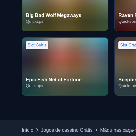
Big Bad Wolf Megaways
Raven 
Quickspin
Quickspi
Slot Grátis
Slot Grát
Epic Fish Net of Fortune
Scepter
Quickspin
Quickspi
Início
Jogos de cassino Grátis
Máquinas caça-n