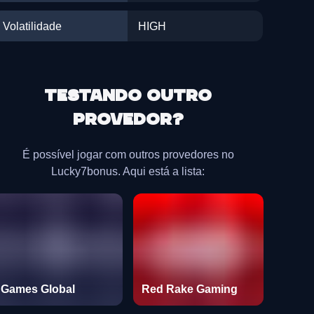
Volatilidade
HIGH
Testando outro
provedor?
É possível jogar com outros provedores no
Lucky7bonus. Aqui está a lista:
Games Global
Red Rake Gaming