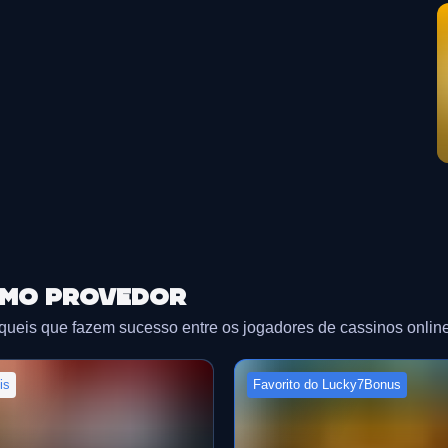
smo provedor
queis que fazem sucesso entre os jogadores de cassinos onli
is
Favorito do Lucky7Bonus