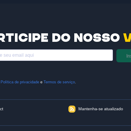
rticipe do nosso
V
In
Política de privacidade
e
Termos de serviço
.
ct
Mantenha-se atualizado