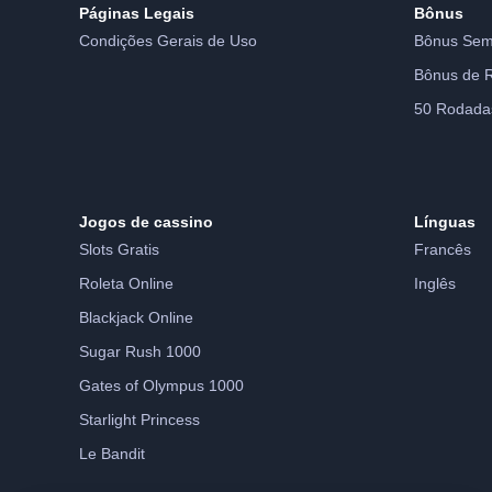
Páginas Legais
Bônus
Condições Gerais de Uso
Bônus Sem
Bônus de R
50 Rodadas
Jogos de cassino
Línguas
Slots Gratis
Francês
Roleta Online
Inglês
Blackjack Online
Sugar Rush 1000
Gates of Olympus 1000
Starlight Princess
Le Bandit