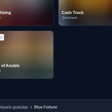
Rising
Cash Truck
n
Quickspin
is
 of Anubis
n
íqueis gratuitas
Blue Fortune