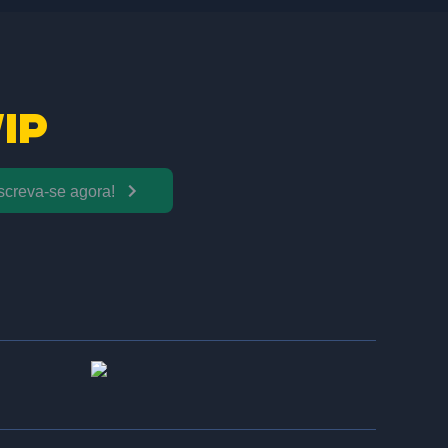
IP
screva-se agora!