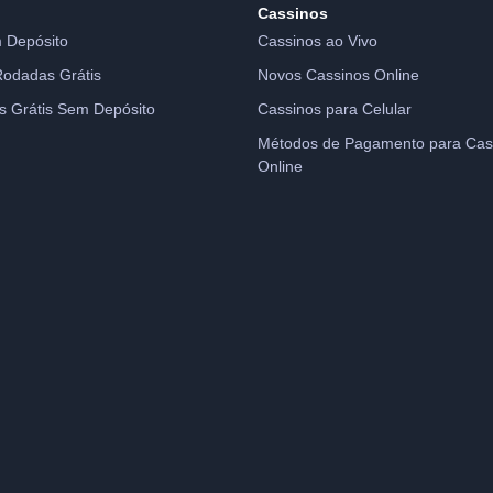
Cassinos
 Depósito
Cassinos ao Vivo
odadas Grátis
Novos Cassinos Online
 Grátis Sem Depósito
Cassinos para Celular
Métodos de Pagamento para Cas
Online