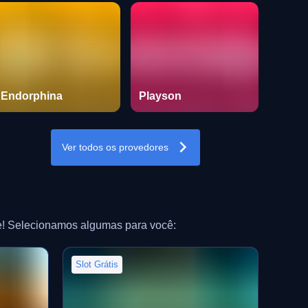
Endorphina
Playson
Ver todos os provedores
ne! Selecionamos algumas para você:
Slot Grátis