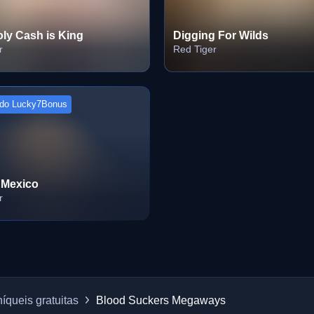
ly Cash is King
Digging For Wilds
r
Red Tiger
 do Lucky7Bonus
 Mexico
r
íqueis gratuitas
Blood Suckers Megaways