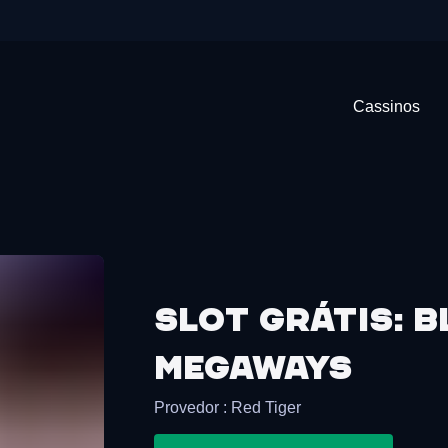
Cassinos
Slot grátis
:
B
Megaways
Provedor
:
Red Tiger