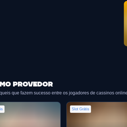
smo provedor
queis que fazem sucesso entre os jogadores de cassinos onli
is
Slot Grátis