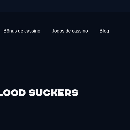
Bônus de cassino
Jogos de cassino
Blog
lood Suckers