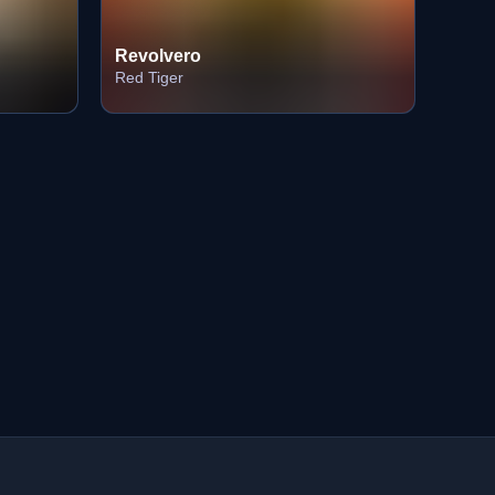
Revolvero
Red Tiger