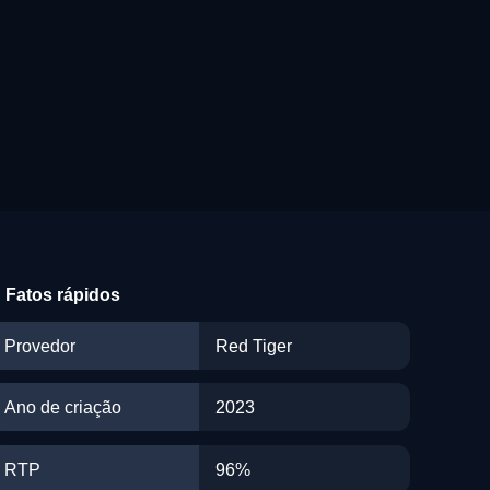
Fatos rápidos
Provedor
Red Tiger
Ano de criação
2023
RTP
96%