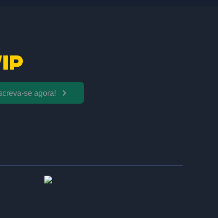
IP
screva-se agora!