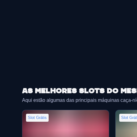
As melhores slots do me
Aqui estão algumas das principais máquinas caça-ní
Slot Grátis
Slot Grát