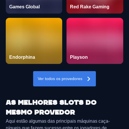
Games Global
Red Rake Gaming
Endorphina
Playson
Ver todos os provedores
As melhores slots do
mesmo provedor
Aqui estão algumas das principais máquinas caça-
níqueis que fazem sucesso entre os jogadores de