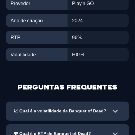
Provedor
Play'n GO
Ano de criação
2024
RTP
96%
Volatilidade
HIGH
Perguntas frequentes
📈 Qual é a volatilidade de Banquet of Dead?
💸 Qual é o RTP de Banquet of Dead?