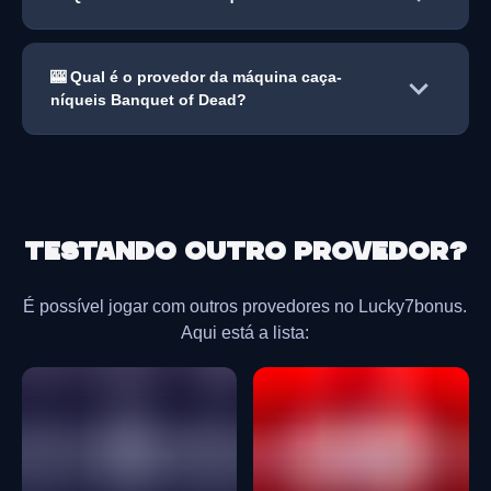
🎰 Qual é o provedor da máquina caça-
níqueis Banquet of Dead?
Testando outro provedor?
É possível jogar com outros provedores no Lucky7bonus.
Aqui está a lista: