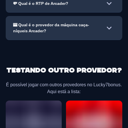
💸 Qual é o RTP de Arcader?
🎰 Qual é o provedor da máquina caça-
níqueis Arcader?
Testando outro provedor?
É possível jogar com outros provedores no Lucky7bonus.
Aqui está a lista: