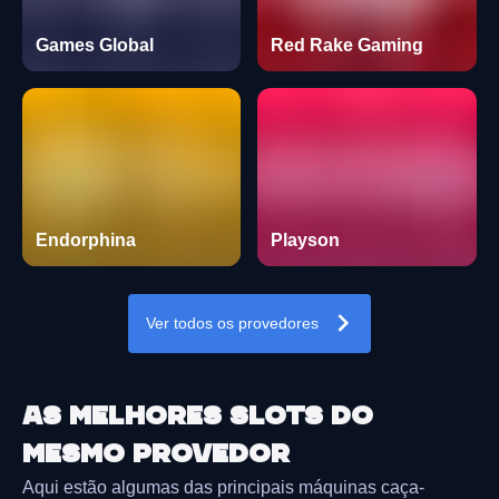
Games Global
Red Rake Gaming
Endorphina
Playson
Ver todos os provedores
As melhores slots do
mesmo provedor
Aqui estão algumas das principais máquinas caça-