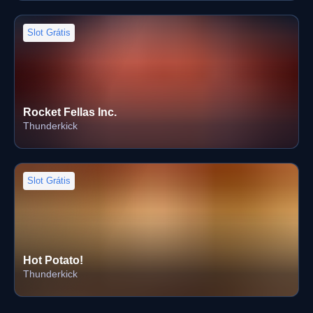
Slot Grátis
Rocket Fellas Inc.
Thunderkick
Slot Grátis
Hot Potato!
Thunderkick