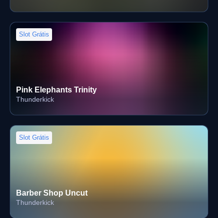
Slot Grátis
Pink Elephants Trinity
Thunderkick
Slot Grátis
Barber Shop Uncut
Thunderkick