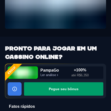
Pronto para jogar em um
cassino online?
+100%
PampaGo
Ler análise
até R$6,350
Pegue seu bônus
Fatos rápidos