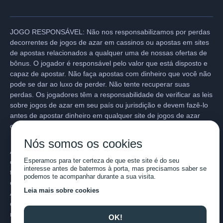
JOGO RESPONSÁVEL: Não nos responsabilizamos por perdas
decorrentes de jogos de azar em cassinos ou apostas em sites
de apostas relacionados a qualquer uma de nossas ofertas de
bônus. O jogador é responsável pelo valor que está disposto e
capaz de apostar. Não faça apostas com dinheiro que você não
pode se dar ao luxo de perder. Não tente recuperar suas
perdas. Os jogadores têm a responsabilidade de verificar as leis
sobre jogos de azar em seu país ou jurisdição e devem fazê-lo
antes de apostar dinheiro em qualquer site de jogos de azar
online.
Nós somos os cookies
ATENÇÃO: As ofertas em nosso site podem evoluir ou ser
Esperamos para ter certeza de que este site é do seu
canceladas. Recomendamos sempre que o jogador examine os
interesse antes de batermos à porta, mas precisamos saber se
termos e condições e verifique o bônus diretamente no site do
podemos te acompanhar durante a sua visita.
cassino/ou das empresas de apostas.
Leia mais sobre cookies
Apenas para maiores de 18 anos, exclusivo para novos
clientes, Termos e Condições se aplicam, jogue de maneira
responsável
www.begambleaware.org
OK!