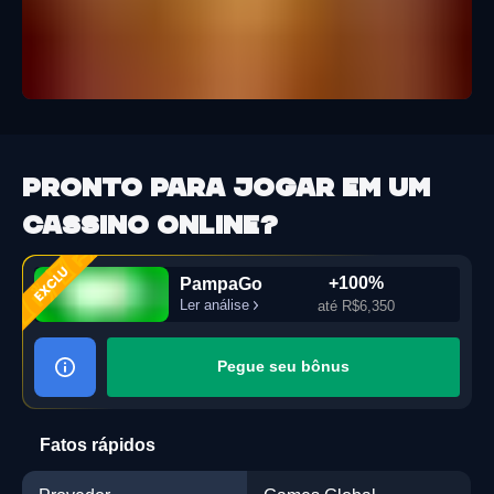
Pronto para jogar em um
cassino online?
+100%
PampaGo
Ler análise
até R$6,350
Pegue seu bônus
Fatos rápidos