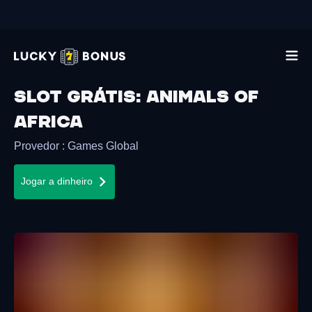
Slot grátis
:
Animals of
Africa
Provedor
:
Games Global
Jogar a dinheiro