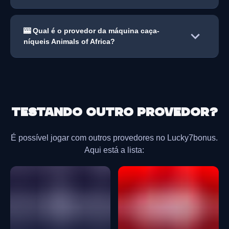
🎰 Qual é o provedor da máquina caça-
níqueis Animals of Africa?
Testando outro provedor?
É possível jogar com outros provedores no Lucky7bonus.
Aqui está a lista: