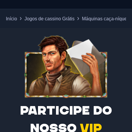
Início
Jogos de cassino Grátis
Máquinas caça-níqueis 
Participe do
nosso
VIP