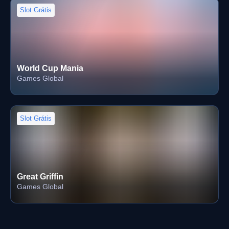
Slot Grátis
World Cup Mania
Games Global
Slot Grátis
Great Griffin
Games Global