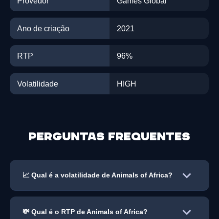
Provedor
Games Global
Ano de criação
2021
RTP
96%
Volatilidade
HIGH
Perguntas frequentes
📈 Qual é a volatilidade de Animals of Africa?
💸 Qual é o RTP de Animals of Africa?