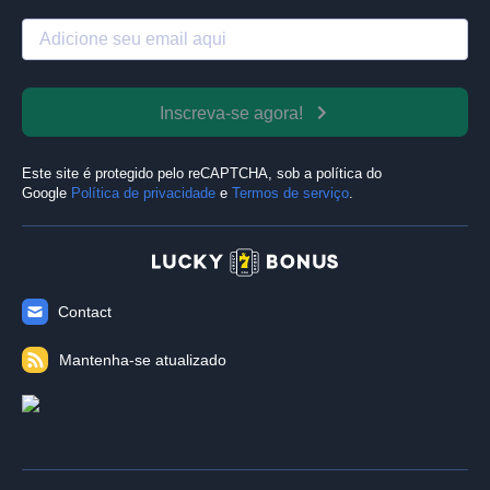
Inscreva-se agora!
Este site é protegido pelo reCAPTCHA, sob a política do
Google
Política de privacidade
e
Termos de serviço
.
Contact
Mantenha-se atualizado