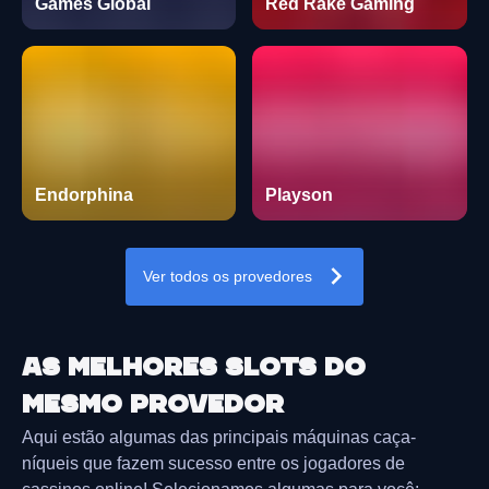
Games Global
Red Rake Gaming
Endorphina
Playson
Ver todos os provedores
As melhores slots do
mesmo provedor
Aqui estão algumas das principais máquinas caça-
níqueis que fazem sucesso entre os jogadores de
cassinos online! Selecionamos algumas para você: