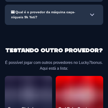
🎰 Qual é o provedor da máquina caça-
níqueis 9k Yeti?
Testando outro provedor?
É possível jogar com outros provedores no Lucky7bonus.
Aqui está a lista: