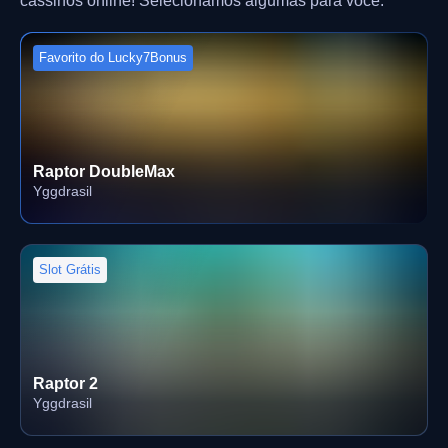
Favorito do Lucky7Bonus
Raptor DoubleMax
Yggdrasil
Slot Grátis
Raptor 2
Yggdrasil