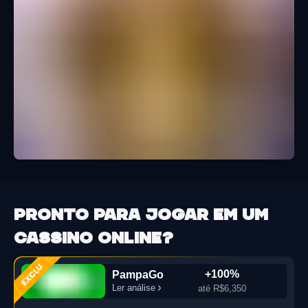
Pronto para jogar em um
cassino online?
+100%
PampaGo
Ler análise
até R$6,350