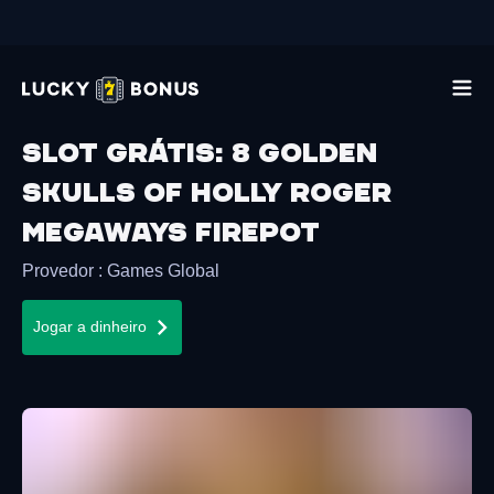
Slot grátis
:
8 Golden
Skulls of Holly Roger
Megaways Firepot
Provedor
:
Games Global
Jogar a dinheiro