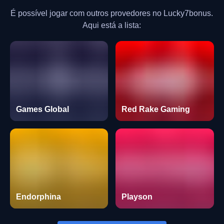
É possível jogar com outros provedores no Lucky7bonus.
Aqui está a lista:
Games Global
Red Rake Gaming
Endorphina
Playson