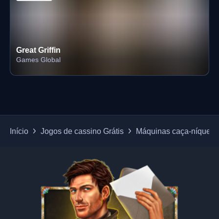
Great Griffin
Games Global
Início
Jogos de cassino Grátis
Máquinas caça-níqueis 