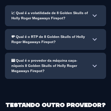
📈 Qual é a volatilidade de 8 Golden Skulls of
Holly Roger Megaways Firepot?
💸 Qual é o RTP de 8 Golden Skulls of Holly
Roger Megaways Firepot?
🎰 Qual é o provedor da máquina caça-
níqueis 8 Golden Skulls of Holly Roger
Megaways Firepot?
Testando outro provedor?