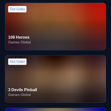
Slot Grátis
108 Heroes
Games Global
Slot Grátis
3 Devils Pinball
Games Global