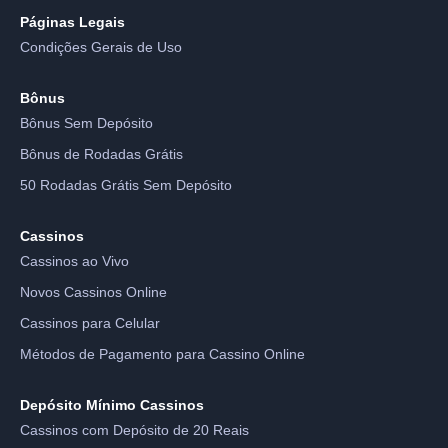
Páginas Legais
Condições Gerais de Uso
Bônus
Bônus Sem Depósito
Bônus de Rodadas Grátis
50 Rodadas Grátis Sem Depósito
Cassinos
Cassinos ao Vivo
Novos Cassinos Online
Cassinos para Celular
Métodos de Pagamento para Cassino Online
Depósito Mínimo Cassinos
Cassinos com Depósito de 20 Reais