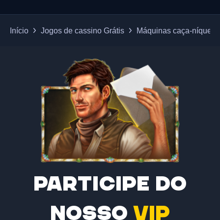
Início
Jogos de cassino Grátis
Máquinas caça-níqueis 
Participe do
nosso
VIP