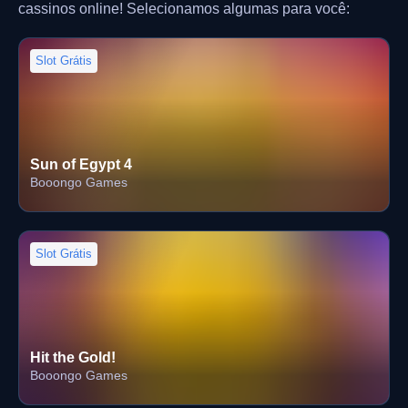
cassinos online! Selecionamos algumas para você:
Slot Grátis
Sun of Egypt 4
Booongo Games
Slot Grátis
Hit the Gold!
Booongo Games