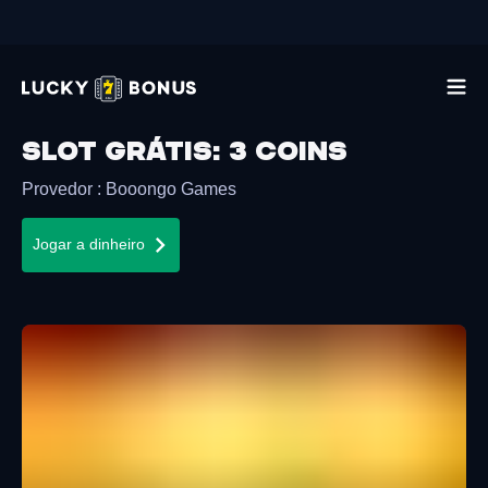
Slot grátis
:
3 coins
Provedor
:
Booongo Games
Jogar a dinheiro