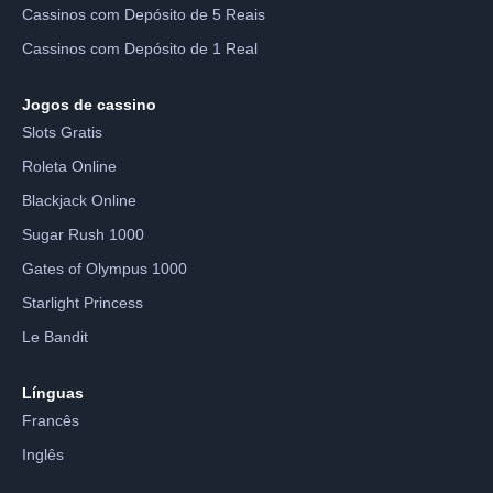
Cassinos com Depósito de 5 Reais
Cassinos com Depósito de 1 Real
Jogos de cassino
Slots Gratis
Roleta Online
Blackjack Online
Sugar Rush 1000
Gates of Olympus 1000
Starlight Princess
Le Bandit
Línguas
Francês
Inglês