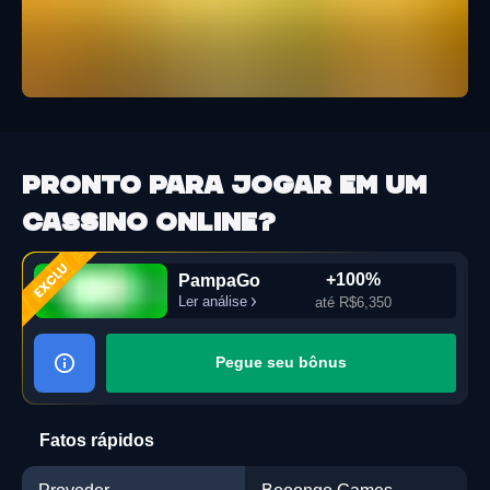
Pronto para jogar em um
cassino online?
+100%
PampaGo
Ler análise
até R$6,350
Pegue seu bônus
Fatos rápidos