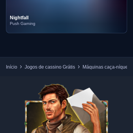
Nightfall
Push Gaming
Início
Jogos de cassino Grátis
Máquinas caça-níqueis 