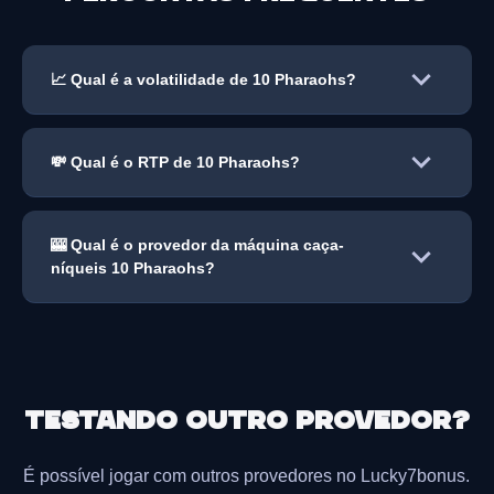
📈 Qual é a volatilidade de 10 Pharaohs?
💸 Qual é o RTP de 10 Pharaohs?
🎰 Qual é o provedor da máquina caça-
níqueis 10 Pharaohs?
Testando outro provedor?
É possível jogar com outros provedores no Lucky7bonus.