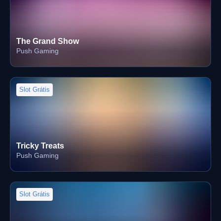
The Grand Show
Push Gaming
Slot Grátis
Tricky Treats
Push Gaming
Slot Grátis