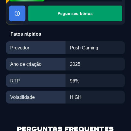
Pegue seu bônus
Fatos rápidos
Provedor
Push Gaming
Ano de criação
2025
RTP
96%
Volatilidade
HIGH
Perguntas frequentes