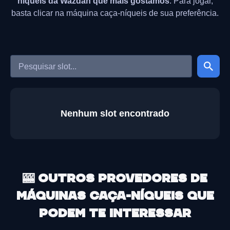
níqueis da Wazdan que mais gostamos
. Para jogar,
basta clicar na máquina caça-níqueis de sua preferência.
Nenhum slot encontrado
🎰 Outros provedores de
máquinas caça-níqueis que
podem te interessar