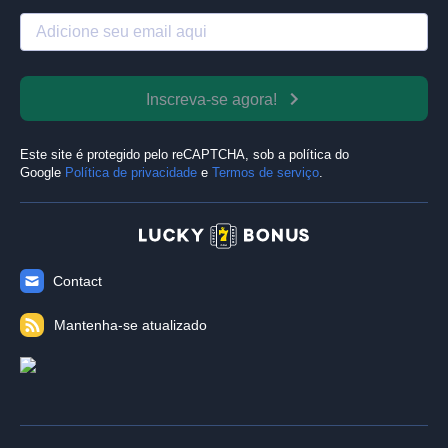
Inscreva-se agora!
Este site é protegido pelo reCAPTCHA, sob a política do
Google
Política de privacidade
e
Termos de serviço
.
Contact
Mantenha-se atualizado