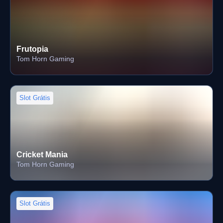
Frutopia
Tom Horn Gaming
Slot Grátis
Cricket Mania
Tom Horn Gaming
Slot Grátis