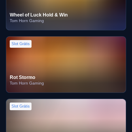
Wheel of Luck Hold & Win
Tom Horn Gaming
Slot Grátis
Rot Stormo
Tom Horn Gaming
Slot Grátis