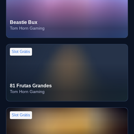
Beastie Bux
Tom Horn Gaming
Slot Grátis
81 Frutas Grandes
Tom Horn Gaming
Slot Grátis