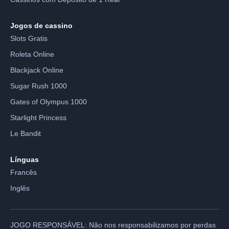
Jogos de cassino
Slots Gratis
Roleta Online
Blackjack Online
Sugar Rush 1000
Gates of Olympus 1000
Starlight Princess
Le Bandit
Línguas
Francês
Inglês
JOGO RESPONSÁVEL: Não nos responsabilizamos por perdas