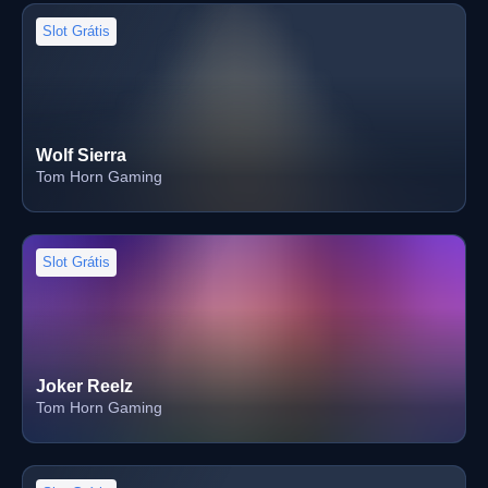
Slot Grátis
Wolf Sierra
Tom Horn Gaming
Slot Grátis
Joker Reelz
Tom Horn Gaming