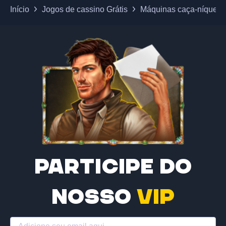
Início
Jogos de cassino Grátis
Máquinas caça-níqueis 
Participe do
nosso
VIP