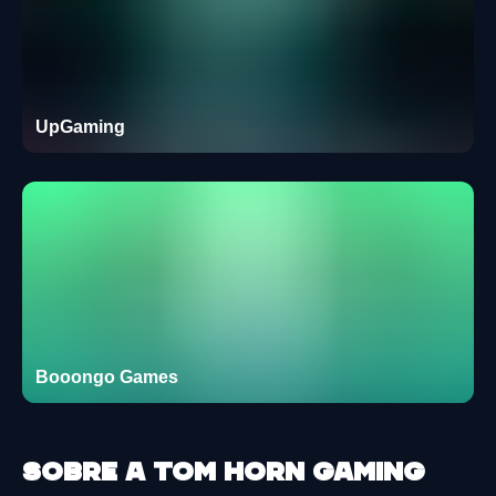
UpGaming
Booongo Games
Sobre a Tom Horn Gaming