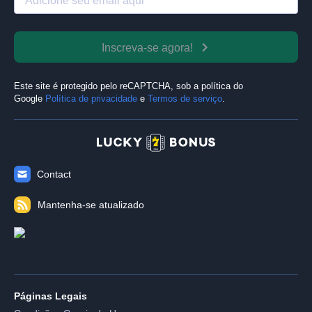
Inscreva-se agora!
Este site é protegido pelo reCAPTCHA, sob a política do
Google
Política de privacidade
e
Termos de serviço
.
Contact
Mantenha-se atualizado
Páginas Legais