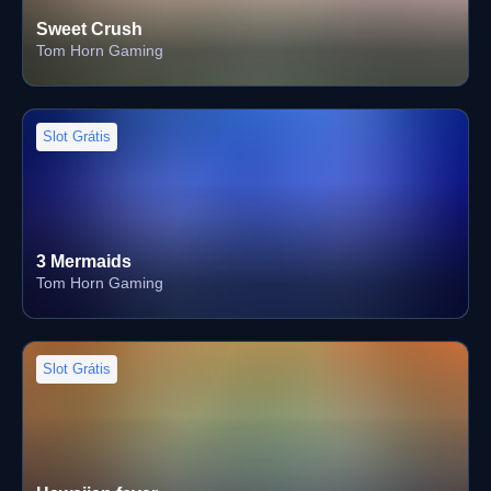
Sweet Crush
Tom Horn Gaming
Slot Grátis
3 Mermaids
Tom Horn Gaming
Slot Grátis