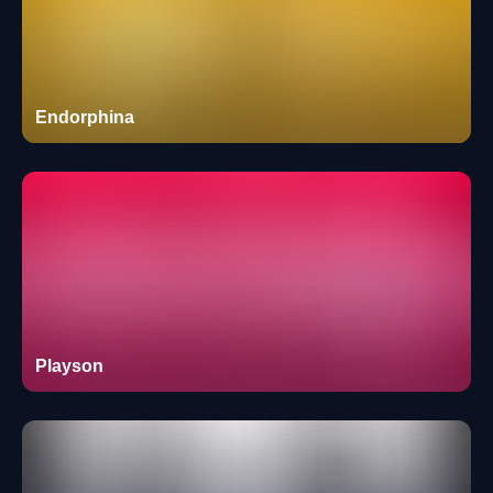
Endorphina
Playson