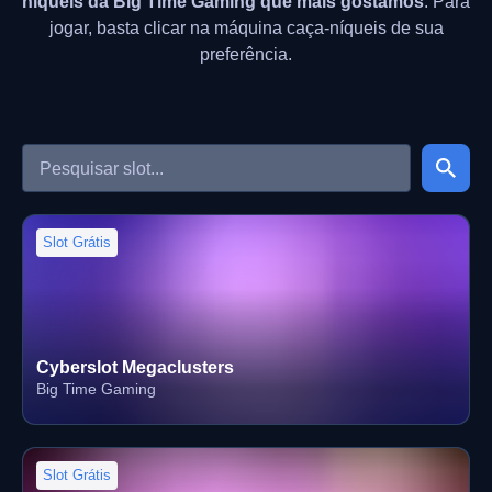
níqueis da Big Time Gaming que mais gostamos
. Para
jogar, basta clicar na máquina caça-níqueis de sua
preferência.
Slot Grátis
Cyberslot Megaclusters
Big Time Gaming
Slot Grátis