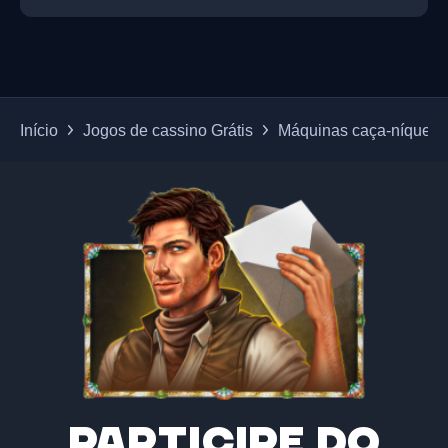
Início
Jogos de cassino Grátis
Máquinas caça-níqueis 
Participe do