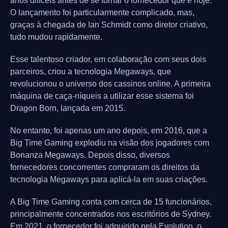
anos difíceis antes de se tornar o fornecedor que é hoje.
O lançamento foi particularmente complicado, mas,
graças à chegada de Ian Schmidt como diretor criativo,
tudo mudou rapidamente.
Esse talentoso criador, em colaboração com seus dois
parceiros, criou a tecnologia Megaways, que
revolucionou o universo dos cassinos online. A primeira
máquina de caça-níqueis a utilizar esse sistema foi
Dragon Born, lançada em 2015.
No entanto, foi apenas um ano depois, em 2016, que a
Big Time Gaming explodiu na visão dos jogadores com
Bonanza Megaways. Depois disso, diversos
fornecedores concorrentes compraram os direitos da
tecnologia Megaways para aplicá-la em suas criações.
A Big Time Gaming conta com cerca de 15 funcionários,
principalmente concentrados nos escritórios de Sydney.
Em 2021, o fornecedor foi adquirido pela Evolution, o