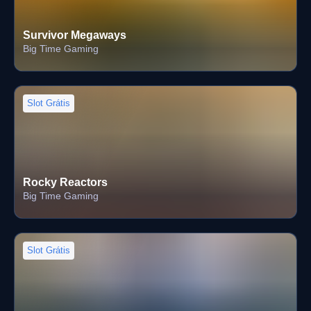
Survivor Megaways
Big Time Gaming
Slot Grátis
Rocky Reactors
Big Time Gaming
Slot Grátis