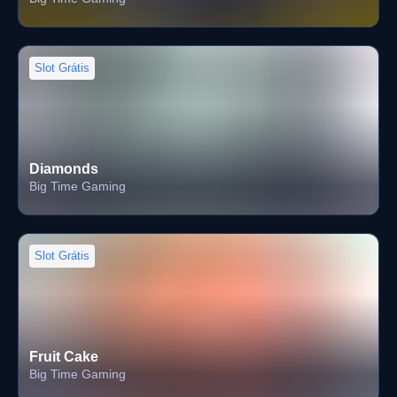
Slot Grátis
Diamonds
Big Time Gaming
Slot Grátis
Fruit Cake
Big Time Gaming