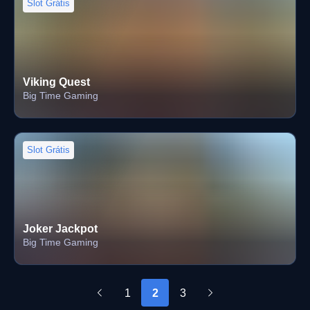
Slot Grátis
Viking Quest
Big Time Gaming
Slot Grátis
Joker Jackpot
Big Time Gaming
1
2
3